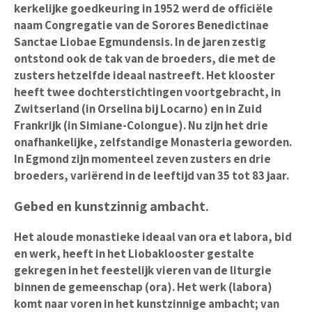
kerkelijke goedkeuring in 1952 werd de officiële
naam Congregatie van de Sorores Benedictinae
Sanctae Liobae Egmundensis. In de jaren zestig
ontstond ook de tak van de broeders, die met de
zusters hetzelfde ideaal nastreeft. Het klooster
heeft twee dochterstichtingen voortgebracht, in
Zwitserland (in Orselina bij Locarno) en in Zuid
Frankrijk (in Simiane-Colongue). Nu zijn het drie
onafhankelijke, zelfstandige Monasteria geworden.
In Egmond zijn momenteel zeven zusters en drie
broeders, variërend in de leeftijd van 35 tot 83 jaar.
Gebed en kunstzinnig ambacht.
Het aloude monastieke ideaal van ora et labora, bid
en werk, heeft in het Liobaklooster gestalte
gekregen in het feestelijk vieren van de liturgie
binnen de gemeenschap (ora). Het werk (labora)
komt naar voren in het kunstzinnige ambacht; van