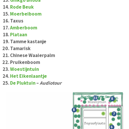
Ginkgo Biloba
Rode Beuk
Moerbeiboom
Taxus
Amberboom
Plataan
Tamme kastanje
Tamarisk
Chinese Waaierpalm
Pruikenboom
Woestijntuin
Het Eikenlaantje
De Pluktuin
–
Audiotour