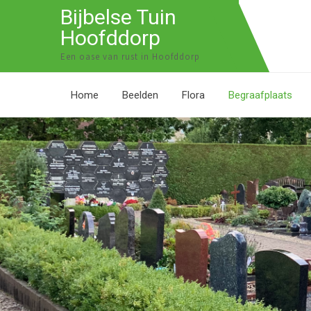
Bijbelse Tuin
Hoofddorp
Een oase van rust in Hoofddorp
Home
Beelden
Flora
Begraafplaats