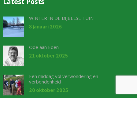
Latest Posts
WINTER IN DE BIJBELSE TUIN
8 januari 2026
Ode aan Eden
21 oktober 2025
Een middag vol verwondering en
verbondenheid
20 oktober 2025