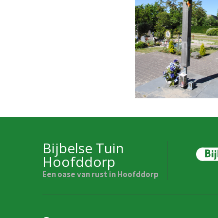
Bijbelse Tuin
Hoofddorp
Een oase van rust in Hoofddorp