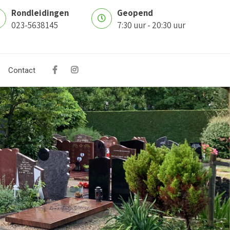
Rondleidingen
Geopend
023-5638145
7:30 uur - 20:30 uur
Contact