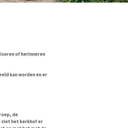
liseren of herinneren
peeld kan worden en er
roep, de
ziet het kerkhof er