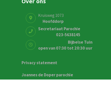
Over ons
Kruisweg 1073
Hoofddorp
Secretariaat Parochie
023-5638145
Bijbelse Tuin
open van 07:30 tot 20:30 uur
Privacy statement
Joannes de Doper parochie