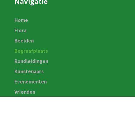
Navigatie
Home
Flora
Beelden
Begraafplaats
Rondleidingen
Kunstenaars
Evenementen
Vrienden
Contact