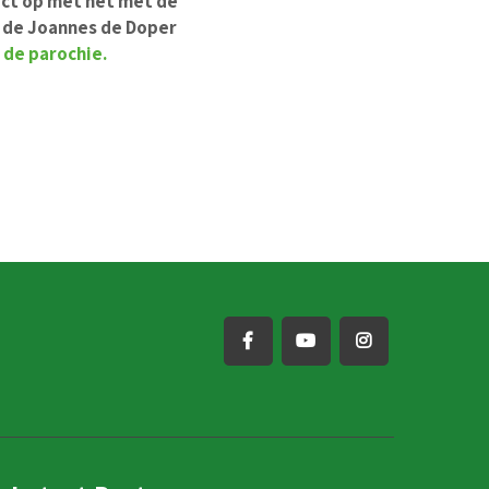
act op met het met de
n de Joannes de Doper
 de parochie.