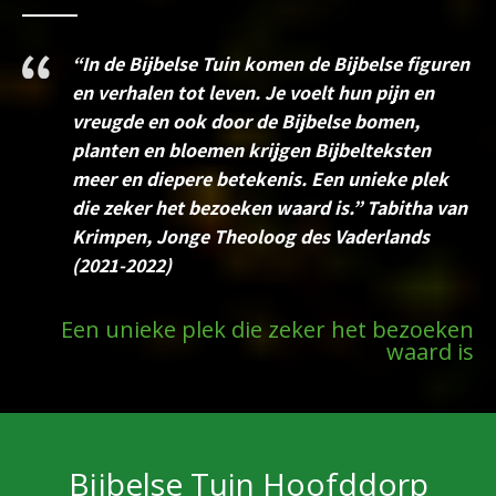
“In de Bijbelse Tuin komen de Bijbelse figuren
an
en verhalen tot leven. Je voelt hun pijn en
n,
vreugde en ook door de Bijbelse bomen,
planten en bloemen krijgen Bijbelteksten
meer en diepere betekenis. Een unieke plek
die zeker het bezoeken waard is.” Tabitha van
Krimpen, Jonge Theoloog des Vaderlands
st
(2021-2022)
her
Een unieke plek die zeker het bezoeken
waard is
Bijbelse Tuin Hoofddorp