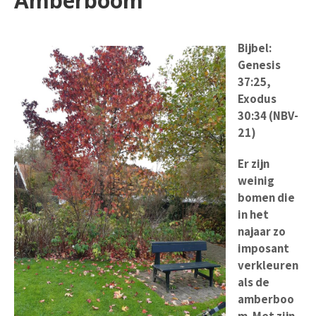
Amberboom
Bijbel:
Genesis
37:25,
Exodus
30:34 (NBV-
21)
Er zijn
weinig
bomen die
in het
najaar zo
imposant
verkleuren
als de
amberboo