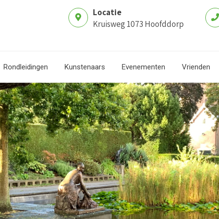
Locatie
Kruisweg 1073 Hoofddorp
Rondleidingen
Kunstenaars
Evenementen
Vrienden