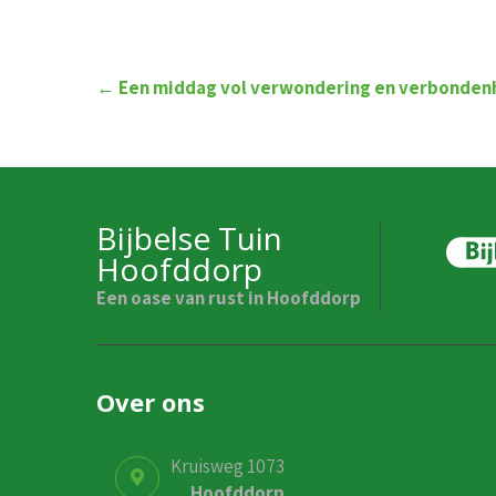
Post
←
Een middag vol verwondering en verbonden
navigation
Bijbelse Tuin
Hoofddorp
Een oase van rust in Hoofddorp
Over ons
Kruisweg 1073
Hoofddorp