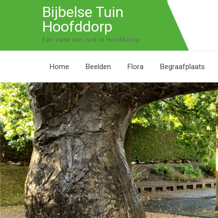
Bijbelse Tuin
Hoofddorp
Een oase van rust in Hoofddorp
Home
Beelden
Flora
Begraafplaats