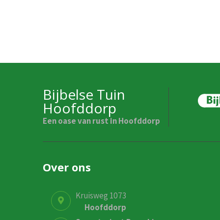
Bijbelse Tuin
Hoofddorp
Een oase van rust in Hoofddorp
Over ons
Kruisweg 1073
Hoofddorp