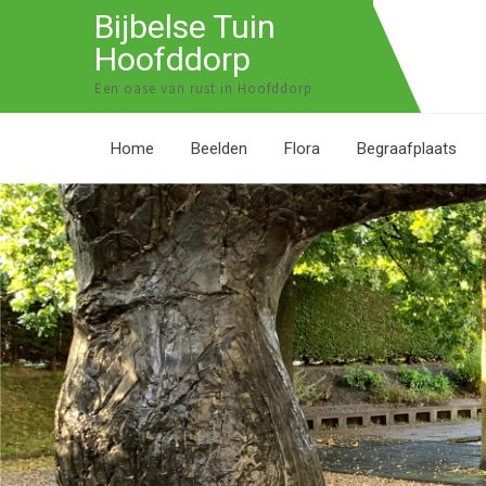
Bijbelse Tuin
Hoofddorp
Een oase van rust in Hoofddorp
Home
Beelden
Flora
Begraafplaats