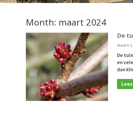
Month:
maart 2024
De tu
maart 1
De tui
en vel
dan kli
Lees