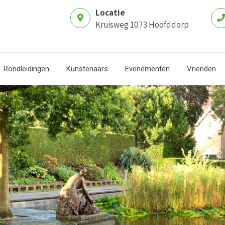
Locatie
Kruisweg 1073 Hoofddorp
Rondleidingen
Kunstenaars
Evenementen
Vrienden