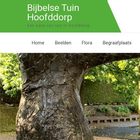
Bijbelse Tuin
Hoofddorp
Een oase van rust in Hoofddorp
Home
Beelden
Flora
Begraafplaats