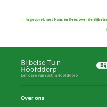
Post
←
In gesprek met Hans en Kees over de Bijbels
navigation
Bijbelse Tuin
Hoofddorp
Een oase van rust in Hoofddorp
Over ons