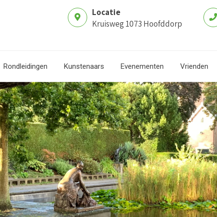
Locatie
Kruisweg 1073 Hoofddorp
Rondleidingen
Kunstenaars
Evenementen
Vrienden